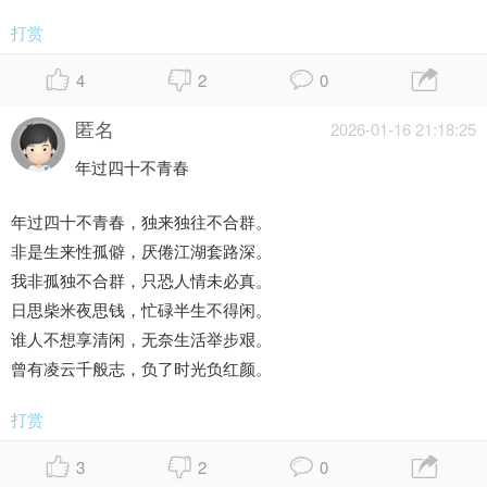
打赏
4
2
0
匿名
2026-01-16 21:18:25
年过四十不青春
年过四十不青春，独来独往不合群。
非是生来性孤僻，厌倦江湖套路深。
我非孤独不合群，只恐人情未必真。
日思柴米夜思钱，忙碌半生不得闲。
谁人不想享清闲，无奈生活举步艰。
曾有凌云千般志，负了时光负红颜。
打赏
3
2
0