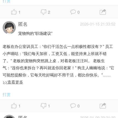
打赏
1
2
0
匿名
2026-01-15 21:33:52
宠物狗的“职场建议”
老板在办公室训员工：“你们干活怎么一点积极性都没有？” 员工
小声嘀咕：“我们每天加班，工资又低，能坚持来上班就不错
了。” 老板的宠物狗突然跳上桌，对着老板汪汪叫。 老板生
气：“连你也来拆台？再叫就送你回老家！” 狗主人幽幽地说：“它
可能想提醒你，它每天吃好喝好不用干活，都比你快乐。”……
>>查看更多
打赏
1
1
0
匿名
2026-01-09 23:21:30