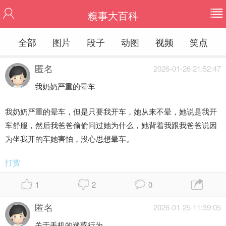
糗事大百科
全部
图片
段子
动图
视频
笑点
匿名
2026-01-26 21:52:47
我奶奶严重的晕车
我奶奶严重的晕车，但是只要我开车，她从来不晕，她说是我开
车舒服，然后我爸爸偷偷问过她为什么，她背着我跟我爸爸说因
为坐我开的车她害怕，没心思想晕车。
打赏
1
2
0
匿名
2026-01-25 11:39:05
关于手机的迷惑行为