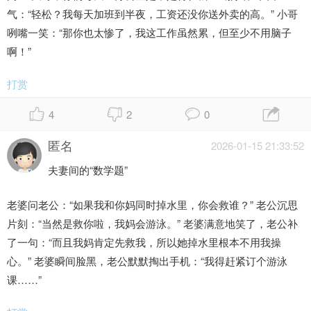
气：“轻松？我每天加班到半夜，工资还没你送外卖的高。” 小哥
咧嘴一笑：“那你也太惨了，我这工作虽然累，但至少不用脑子
啊！”
打赏
4
2
0
匿名
2026-01-15 21:33:52
夫妻间的“数学题”
老婆问老公：“如果我和你妈同时掉水里，你会救谁？” 老公沉思
片刻：“当然是救你啦，我妈会游泳。” 老婆满意地笑了，老公补
了一句：“而且我妈肯定先救我，所以她掉水里根本不用我操
心。” 老婆瞬间脸黑，老公默默掏出手机：“我得赶紧订个游泳
课……”