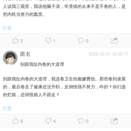
人说我三观歪，我说他脑子清，毕竟错的从来不是不卷的人，是
把内耗当努力的蠢货。
打赏
2
1
0
匿名
2026-02-01 18:36:17
别跟我扯内卷的大道理
别跟我扯内卷的大道理，我连卷卫生纸都嫌费劲。那些卷到凌晨
的，最后卷丢了健康还没升职，反倒怪我不努力，咋的？你们选
的烂路，还得怪路人不跟走？
打赏
6
4
0