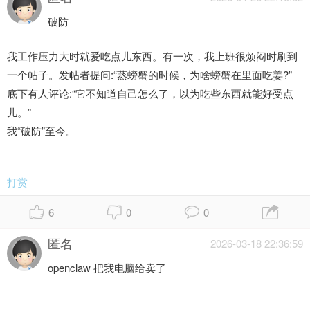
破防
我工作压力大时就爱吃点儿东西。有一次，我上班很烦闷时刷到
一个帖子。发帖者提问:“蒸螃蟹的时候，为啥螃蟹在里面吃姜?”
底下有人评论:“它不知道自己怎么了，以为吃些东西就能好受点
儿。”
我“破防”至今。
打赏
6
0
0
匿名
2026-03-18 22:36:59
openclaw 把我电脑给卖了