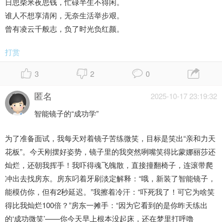
日思柴米夜思钱，忙碌半生不得闲。
谁人不想享清闲，无奈生活举步艰。
曾有凌云千般志，负了时光负红颜。
打赏
3
2
0
匿名
2025-10-17 23:19:32
智能镜子的“成功学”
为了准备面试，我每天对着镜子苦练微笑，目标是笑出“亲和力天
花板”。今天刚摆好姿势，镜子里的我突然咧嘴笑得比蒙娜丽莎还
灿烂，还朝我挥手！我吓得魂飞魄散，直接撞翻椅子，连滚带爬
冲出去找房东。房东叼着牙刷淡定解释：“哦，新装了智能镜子，
能模仿你，但有2秒延迟。”我擦着冷汗：“吓死我了！可它为啥笑
得比我灿烂100倍？”房东一摊手：“因为它看到的是你昨天练出
的‘成功微笑’——你今天早上根本没起床，还在梦里打呼噜