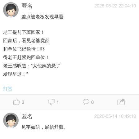
匿名
2026-06-22 22:04:10
差点被老板发现早退
老王提前下班回家！
回家后，看见老婆竟然
和单位书记偷情！吓
得老王赶紧跑回单位！
老王感叹道：“太他妈的悬了
发现早退！”
打赏
3
1
0
匿名
2026-05-14 10:49:18
见字如晤，展信舒颜。