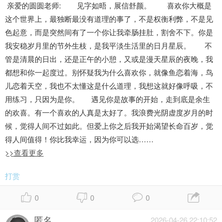
亲爱的圆圆老师: 见字如晤，展信舒颜。 喜欢你大概是
这个世界上，最独断最没有道理的事了，不是权衡利弊，不是见
色起意，而是突然间有了一个你让我牵肠挂肚，割舍不下。你是
我安稳岁月里的节外生枝，是我平淡生活里的日月星辰。 不
管是清晨的日出，还是正午的小憩，又或是漫天星辰的夜晚，我
都想和你一起度过。别怀疑我为什么喜欢你，就像鱼恋着海，鸟
儿恋着天空，我也不太懂这是什么道理，我想这就好像呼吸，不
用练习，只因为是你。 遇见你是故事的开始，走到底是余生
的欢喜。有一个喜欢的人真是太好了。我浪费光阴虚度岁月的时
候，觉得人间不过如此。但爱上你之后我开始渴望长命百岁，觉
得人间值得！你比我幸运，因为你可以选……
>>查看更多
打赏
0
0
0
匿名
2026-04-26 22:10:52